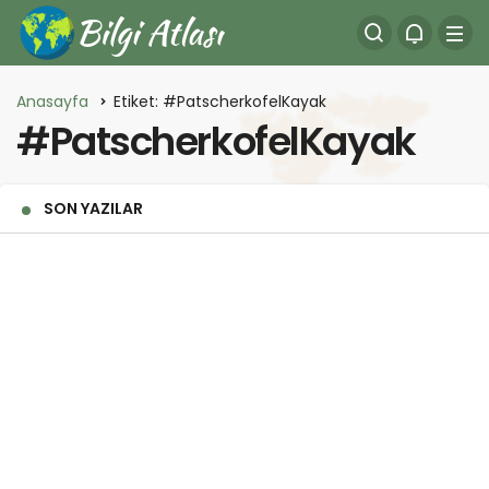
Anasayfa
Etiket: #PatscherkofelKayak
#PatscherkofelKayak
SON YAZILAR