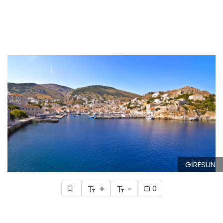
GİRESUN
+
-
0