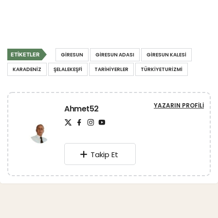
ETIKETLER
GIRESUN
GIRESUN ADASI
GIRESUN KALESI
KARADENIZ
ŞELALEKEŞFI
TARIHIYERLER
TÜRKIYETURIZMI
YAZARIN PROFILI
Ahmet52
Takip Et