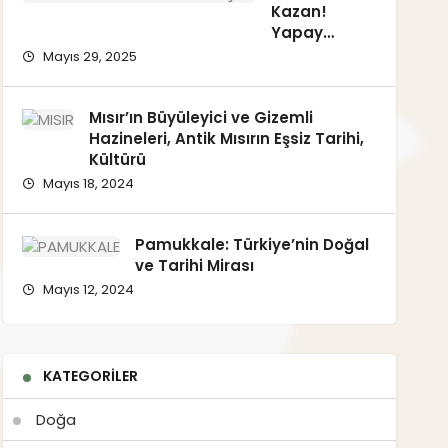
Kazan!
Yapay
Zekayla
Mayıs 29, 2025
Kendi Sesini
Klonla,
Kazanmaya
Mısır’ın Büyüleyici ve Gizemli
Başla!
Hazineleri, Antik Mısırın Eşsiz Tarihi,
Kültürü
Mayıs 18, 2024
Pamukkale: Türkiye’nin Doğal
ve Tarihi Mirası
Mayıs 12, 2024
KATEGORILER
Doğa