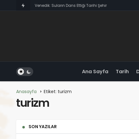
Giresun: Karad
Ana Sayfa
Tarih
Anasayfa
Etiket: turizm
turizm
SON YAZILAR