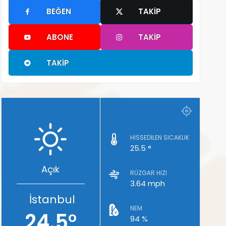
BEĞEN
TAKIP
ABONE
TAKIP
TAKIP
HISSEDILEN SICAKLIK
25.5 °
Açık
RÜZGAR HIZI
3.64 mph
İstanbul
NEM
24.5°
94 %