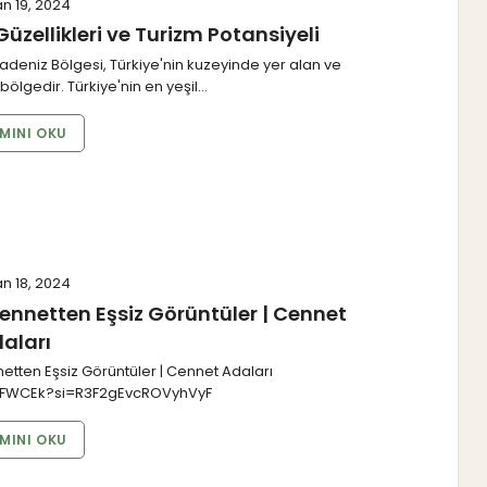
n 19, 2024
üzellikleri ve Turizm Potansiyeli
eniz Bölgesi, Türkiye'nin kuzeyinde yer alan ve
 bölgedir. Türkiye'nin en yeşil…
MINI OKU
n 18, 2024
 Cennetten Eşsiz Görüntüler | Cennet
aları
netten Eşsiz Görüntüler | Cennet Adaları
wFWCEk?si=R3F2gEvcROVyhVyF
MINI OKU