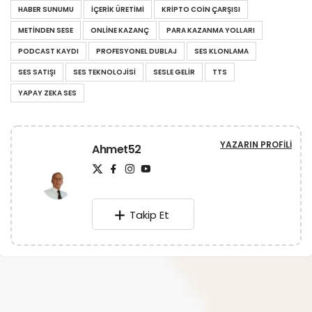
HABER SUNUMU
IÇERIK ÜRETIMI
KRIPTO COIN ÇARŞISI
METINDEN SESE
ONLINE KAZANÇ
PARA KAZANMA YOLLARI
PODCAST KAYDI
PROFESYONEL DUBLAJ
SES KLONLAMA
SES SATIŞI
SES TEKNOLOJISI
SESLE GELIR
TTS
YAPAY ZEKA SES
YAZARIN PROFILI
Ahmet52
Takip Et