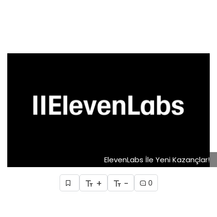
ElevenLabs İle Yeni Kazançlar!
+
-
0