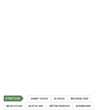
ETIKETLER
AHMET VOICE
AI VOICE
BELGESEL SESI
BILGI ATLASI
DIJITAL SES
EĞITIM VIDEOSU
ELEVENLABS