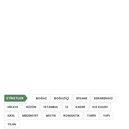
ETIKETLER
BOĞAZ
BOĞAZIÇI
EFSANE
ESRARENGIZ
HIKAYE.
HÜZÜN
İSTANBUL
IZ
KADER
KIZ KULESI
KRAL
MEDENIYET
MISTIK
ROMANTIK
TARIH
YAPI
YILAN