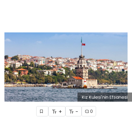
Kız Kulesi'nin Efsanesi
+
-
0