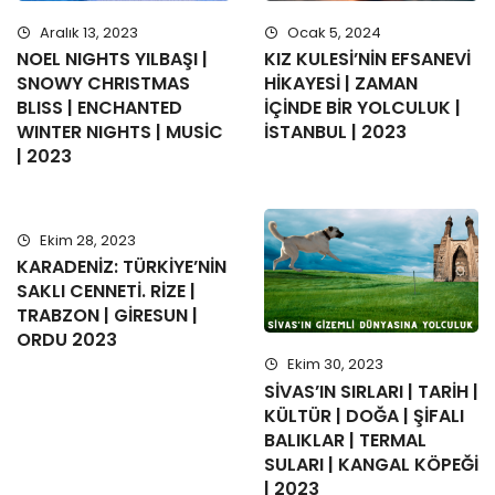
Aralık 13, 2023
Ocak 5, 2024
NOEL NIGHTS YILBAŞI |
KIZ KULESİ’NİN EFSANEVİ
SNOWY CHRISTMAS
HİKAYESİ | ZAMAN
BLISS | ENCHANTED
İÇİNDE BİR YOLCULUK |
WINTER NIGHTS | MUSİC
İSTANBUL | 2023
| 2023
Ekim 28, 2023
KARADENİZ: TÜRKİYE’NİN
SAKLI CENNETİ. RİZE |
TRABZON | GİRESUN |
ORDU 2023
Ekim 30, 2023
SİVAS’IN SIRLARI | TARİH |
KÜLTÜR | DOĞA | ŞİFALI
BALIKLAR | TERMAL
SULARI | KANGAL KÖPEĞİ
| 2023