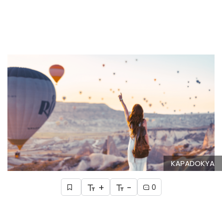
KAPADOKYA
+
-
0