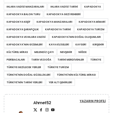
IHLARA VADISI MANZARALARI
IHLARA VADISI TARIHI
KAPADOKYA
KAPADOKYA BALON TURU
KAPADOKYA GEZI REHBERI
KAPADOKYA KEŞIF
KAPADOKYA MANZARALARI
KAPADOKYA MIMARI
KAPADOKYA ŞARAPÇILIK
KAPADOKYA TARIHI
KAPADOKYA TURIZM
KAPADOKYA VE IHLARA VADISI
KAPADOKYA'NIN DOĞAL OLUŞUMLARI
KAPADOKYA'NIN GIZEMLERI
KAYA KILISELERI
KAYSERI
KIRŞEHIR
KÜLTÜREL MIRAS
MELENDIZ ÇAYI
NEVŞEHIR
NIĞDE
PERIBACALARI
TARIH VE DOĞA
TARIHI MERDIVENLER
TÜRKIYE
TÜRKIYE GEZILECEK YERLER
TÜRKIYE TURIZM
TÜRKIYE'NIN DOĞAL GÜZELLIKLERI
TÜRKIYE'NIN KÜLTÜREL MIRASI
TÜRKIYE'NIN TARIHI YERLERI
YER ALTI ŞEHIRLERI
YAZARIN PROFILI
Ahmet52