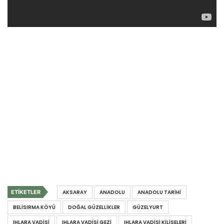
ETIKETLER
AKSARAY
ANADOLU
ANADOLU TARIHI
BELISIRMA KÖYÜ
DOĞAL GÜZELLIKLER
GÜZELYURT
IHLARA VADISI
IHLARA VADISI GEZI
IHLARA VADISI KILISELERI