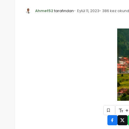
Ahmet52
tarafından
Eylül 11, 2023
386 kez okun
+