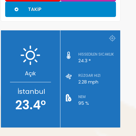
TAKIP
HISSEDILEN SICAKLIK
24.3 °
Açık
RÜZGAR HIZI
2.28 mph
İstanbul
NEM
23.4°
95 %