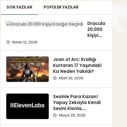
SON YAZILAR
POPÜLER YAZILAR
Dracula
20.000
Kişiyi
Neden
Nisan 12, 2026
Kazığa
Geçirdi?
Gerçek
Joan of Arc: Krallığı
Hikâye
Kurtaran 17 Yaşındaki
Ortaya
Kız Neden Yakıldı?
Çıkıyor
Mart 30, 2026
Sesinle Para Kazan!
Yapay Zekayla Kendi
Sesini Klonla,
Kazanmaya Başla!
Mayıs 29, 2025