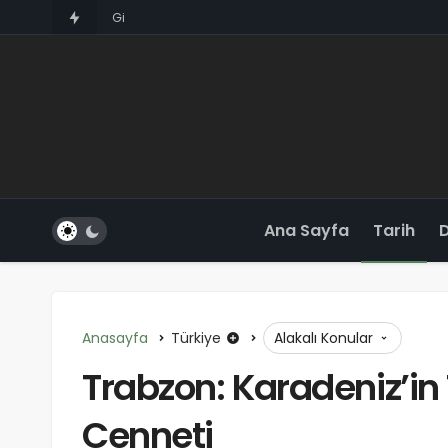
Giresun: Karadeniz’in Gizemli Cenneti
Ana Sayfa
Tarih
Anasayfa
Türkiye
Alakalı Konular
Trabzon: Karadeniz’in 
Cenneti