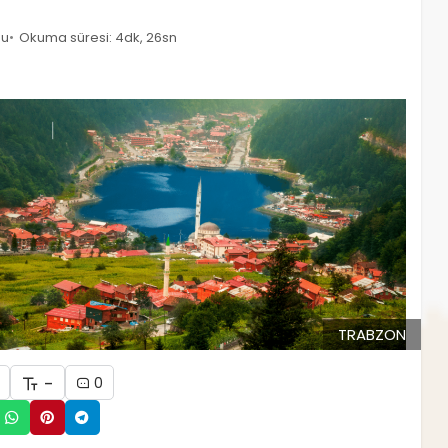
du
Okuma süresi: 4dk, 26sn
TRABZON
-
0