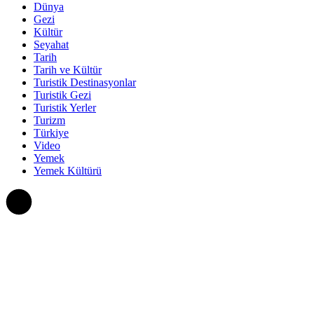
Dünya
Gezi
Kültür
Seyahat
Tarih
Tarih ve Kültür
Turistik Destinasyonlar
Turistik Gezi
Turistik Yerler
Turizm
Türkiye
Video
Yemek
Yemek Kültürü