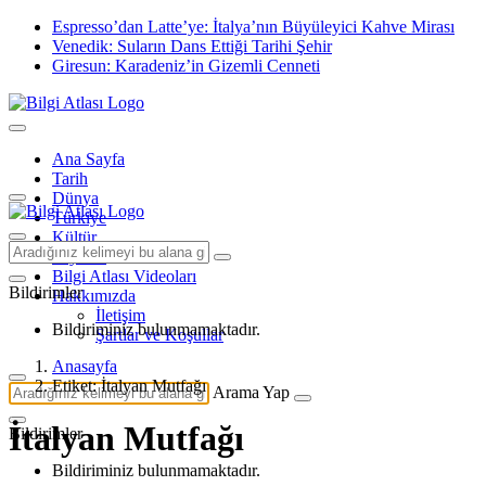
Espresso’dan Latte’ye: İtalya’nın Büyüleyici Kahve Mirası
Venedik: Suların Dans Ettiği Tarihi Şehir
Giresun: Karadeniz’in Gizemli Cenneti
Ana Sayfa
Tarih
Dünya
Türkiye
Kültür
Seyahat
Bilgi Atlası Videoları
Bildirimler
Hakkımızda
İletişim
Bildiriminiz bulunmamaktadır.
Şartlar ve Koşullar
Anasayfa
Etiket: İtalyan Mutfağı
Arama Yap
İtalyan Mutfağı
Bildirimler
Bildiriminiz bulunmamaktadır.