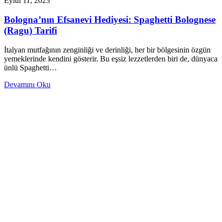
Eylül 11, 2023
Bologna’nın Efsanevi Hediyesi: Spaghetti Bolognese
(Ragu) Tarifi
İtalyan mutfağının zenginliği ve derinliği, her bir bölgesinin özgün
yemeklerinde kendini gösterir. Bu eşsiz lezzetlerden biri de, dünyaca
ünlü Spaghetti…
Devamını Oku