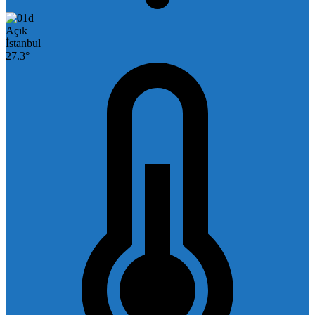
Açık
İstanbul
27.3°