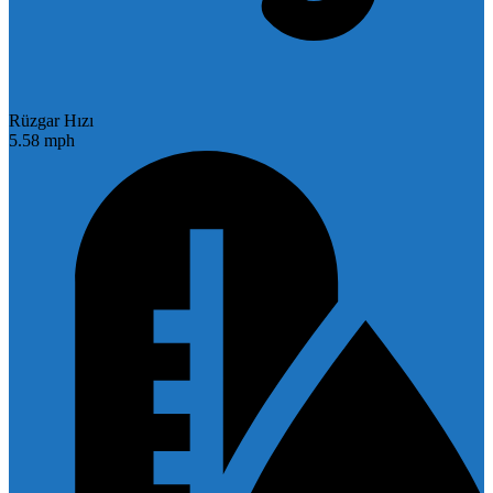
Rüzgar Hızı
5.58 mph