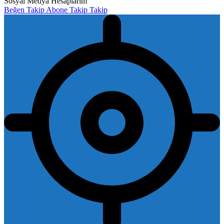
Sosyal Medya Hesaplarım
Beğen
Takip
Abone
Takip
Takip