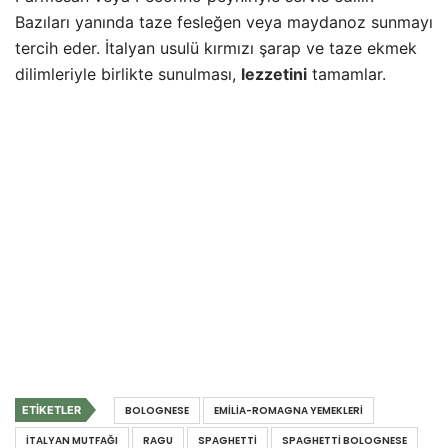
Bazıları yanında taze fesleğen veya maydanoz sunmayı
tercih eder. İtalyan usulü kırmızı şarap ve taze ekmek
dilimleriyle birlikte sunulması,
lezzetini
tamamlar.
ETIKETLER
BOLOGNESE
EMILIA-ROMAGNA YEMEKLERI
İTALYAN MUTFAĞI
RAGU
SPAGHETTI
SPAGHETTI BOLOGNESE