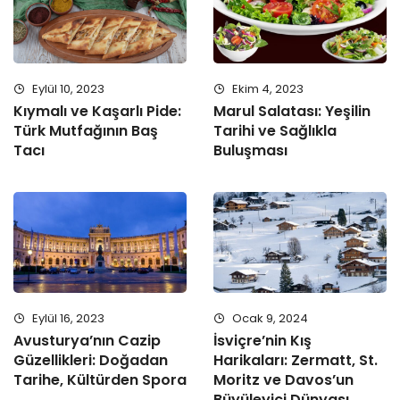
Eylül 10, 2023
Ekim 4, 2023
Kıymalı ve Kaşarlı Pide:
Marul Salatası: Yeşilin
Türk Mutfağının Baş
Tarihi ve Sağlıkla
Tacı
Buluşması
Eylül 16, 2023
Ocak 9, 2024
Avusturya’nın Cazip
İsviçre’nin Kış
Güzellikleri: Doğadan
Harikaları: Zermatt, St.
Tarihe, Kültürden Spora
Moritz ve Davos’un
Büyüleyici Dünyası