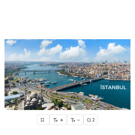
+
-
2