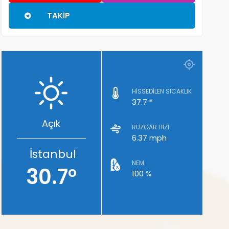
TAKIP
HISSEDILEN SICAKLIK
37.7 °
Açık
RÜZGAR HIZI
6.37 mph
İstanbul
NEM
30.7°
100 %