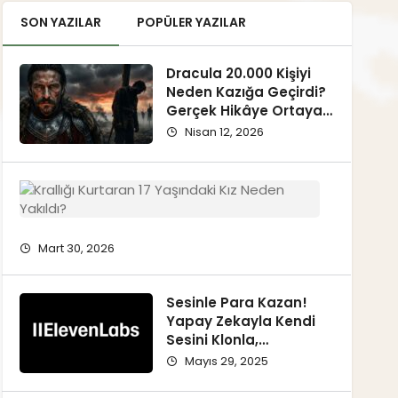
SON YAZILAR
POPÜLER YAZILAR
Dracula 20.000 Kişiyi
Neden Kazığa Geçirdi?
Gerçek Hikâye Ortaya
Çıkıyor
Nisan 12, 2026
Joan
of
Arc:
Krallığı
Mart 30, 2026
Kurtaran
17
Yaşındak
Sesinle Para Kazan!
Kız
Yapay Zekayla Kendi
Neden
Sesini Klonla,
Yakıldı?
Kazanmaya Başla!
Mayıs 29, 2025