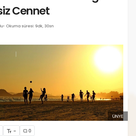
siz Cennet
du
Okuma süresi: 9dk, 30sn
ÜNYE
-
0