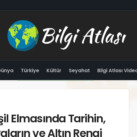
Dünya
Türkiye
Kültür
Seyahat
Bilgi Atlası Vide
il Elmasında Tarihin,
yaların ve Altın Rengi