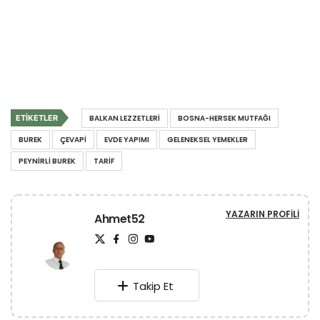
ETIKETLER
BALKAN LEZZETLERI
BOSNA-HERSEK MUTFAĞI
BUREK
ÇEVAPI
EVDE YAPIMI
GELENEKSEL YEMEKLER
PEYNIRLI BUREK
TARIF
YAZARIN PROFILI
Ahmet52
Takip Et