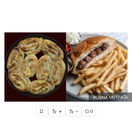
BOSNA MUTFAĞI
+
-
0