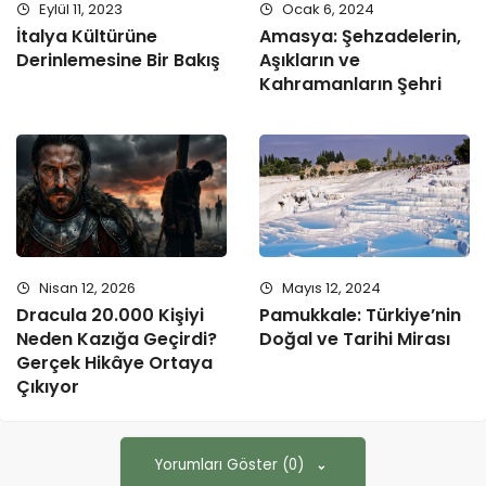
Eylül 11, 2023
Ocak 6, 2024
İtalya Kültürüne
Amasya: Şehzadelerin,
Derinlemesine Bir Bakış
Aşıkların ve
Kahramanların Şehri
Nisan 12, 2026
Mayıs 12, 2024
Dracula 20.000 Kişiyi
Pamukkale: Türkiye’nin
Neden Kazığa Geçirdi?
Doğal ve Tarihi Mirası
Gerçek Hikâye Ortaya
Çıkıyor
Yorumları Göster (0)